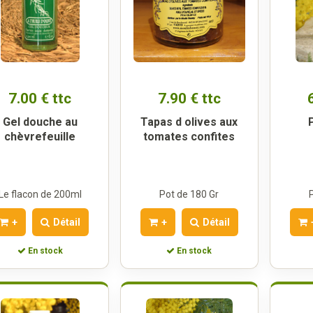
7.00 € ttc
7.90 € ttc
Gel douche au
Tapas d olives aux
chèvrefeuille
tomates confites
Le flacon de 200ml
Pot de 180 Gr
+
Détail
+
Détail
En stock
En stock