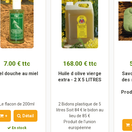
7.00 € ttc
168.00 € ttc
el douche au miel
Huile d olive vierge
Savo
extra - 2 X 5 LITRES
des 
Prod
Le flacon de 200ml
2 Bidons plastique de 5
litres Soit 84 € le bidon au
+
Détail
lieu de 85 €
Produit de l'union
européenne
En stock