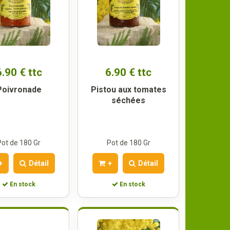
6.90 € ttc
6.90 € ttc
Poivronade
Pistou aux tomates
séchées
Pot de 180 Gr
Pot de 180 Gr
+
Détail
+
Détail
En stock
En stock