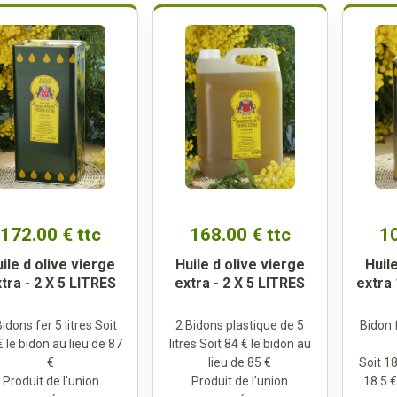
172.00 € ttc
168.00 € ttc
10
ile d olive vierge
Huile d olive vierge
Huil
tra - 2 X 5 LITRES
extra - 2 X 5 LITRES
extra 
Bidons fer 5 litres Soit
2 Bidons plastique de 5
Bidon f
€ le bidon au lieu de 87
litres Soit 84 € le bidon au
€
lieu de 85 €
Soit 18
Produit de l'union
Produit de l'union
18.5 €