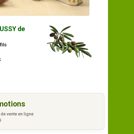
AUSSY de
ils
S
motions
 de vente en ligne
é