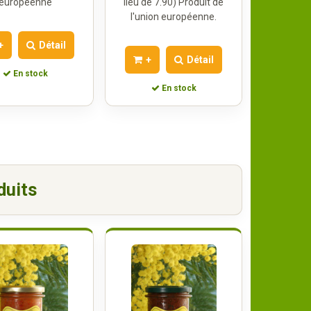
européenne
lieu de 7.90) Produit de
l'union européenne.
+
Détail
+
Détail
En stock
En stock
duits